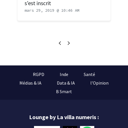
s'est inscrit
mars 29, 2019 @ 10:46 AM
RGPD
Inde
Santé
Médias & IA
Data & IA
l’Opinion
B Smart
Lounge by La villa numeris :