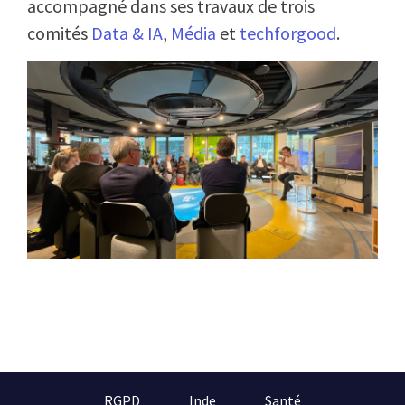
accompagné dans ses travaux de trois
comités
Data & IA
,
Média
et
techforgood
.
RGPD
Inde
Santé