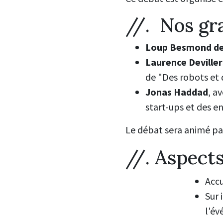
//. Nos gr
Loup
Besmond de 
Laurence Deviller
de "
Des robots et
Jonas Haddad
, a
start-ups et des en
Le débat sera animé p
//. Aspect
Accu
Sur 
l'év