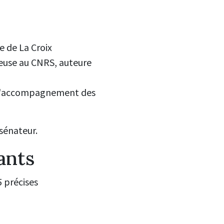
ue de La Croix
heuse au CNRS,
auteure
à l'accompagnement des
 sénateur.
ants
 précises