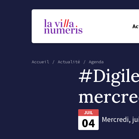
Ac
Accueil
Actualité
Agenda
#Digil
mercred
JUIL
Mercredi, ju
04