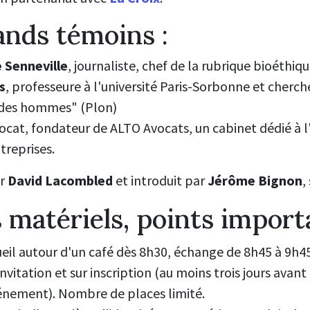
ands témoins :
Senneville
, journaliste, chef de la rubrique bioéthiq
s
, p
rofesseure à l'université Paris-Sorbonne et cherc
 des hommes" (Plon)
vocat, fondateur de ALTO Avocats, un cabinet dédié 
treprises.
ar
David Lacombled
et introduit par
Jérôme Bignon
,
s matériels, points import
eil autour d'un café dès 8h30, échange de 8h45 à 9h45
invitation et sur inscription (au moins trois jours avant
énement). Nombre de places limité.