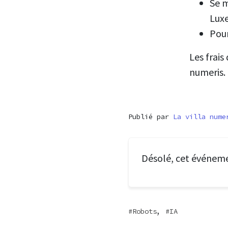
Se m
Lux
Pour
Les frais
numeris.
Publié par
La villa nume
Désolé, cet événem
,
Robots
IA