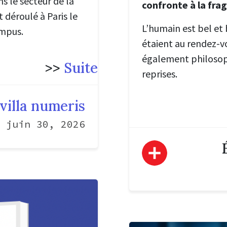
s le secteur de la
confronte à la fra
 déroulé à Paris le
L’humain est bel et 
ampus.
étaient au rendez-v
également philosop
>>
Suite
reprises.
villa numeris
juin 30, 2026