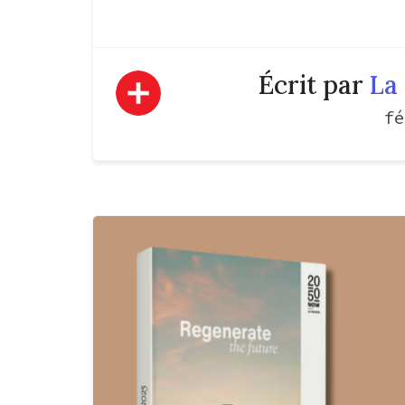
Écrit par
La 
fé