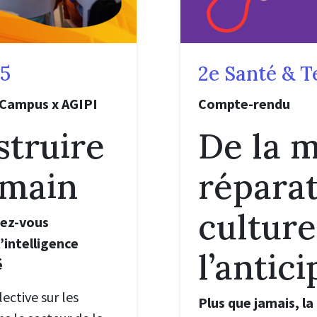
5
2e Santé & T
 Campus x AGIPI
Compte-rendu
struire
De la 
emain
réparat
culture
dez-vous
’intelligence
l’antic
é
ective sur les
Plus que jamais, l