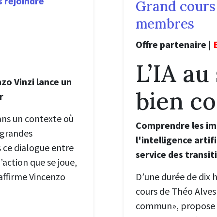
 rejoindre
Grand cours 
membres
Offre partenaire |
L’IA au
zo Vinzi lance un
bien 
r
Dans un contexte où
Comprendre les im
s grandes
l'intelligence arti
s ce dialogue entre
service des transit
action que se joue,
 affirme Vincenzo
D’une durée de dix h
cours de Théo Alves 
commun», propose un