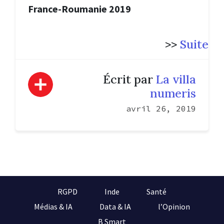
France-Roumanie 2019
>>
Suite
Écrit par
La villa
numeris
avril 26, 2019
RGPD
Inde
Santé
Médias & IA
Data & IA
l’Opinion
B Smart