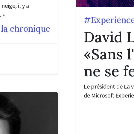
eige, il y a
 »
#Experienc
 la chronique
David 
«Sans 
ne se f
Le président de La v
de Microsoft Experi