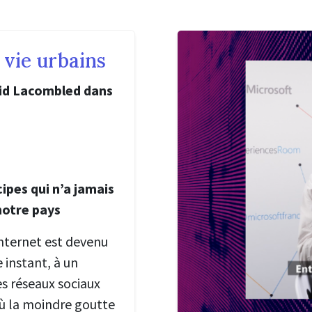
 vie urbains
vid Lacombled dans
cipes qui n’a jamais
notre pays
Internet est devenu
 instant, à un
es réseaux sociaux
où la moindre goutte