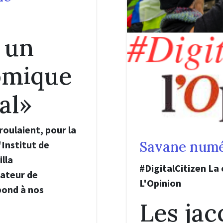
i un
omique
al»
éroulaient, pour la
Savane numé
'Institut de
illa
#DigitalCitizen La
dateur de
L'Opinion
épond à nos
Les jac