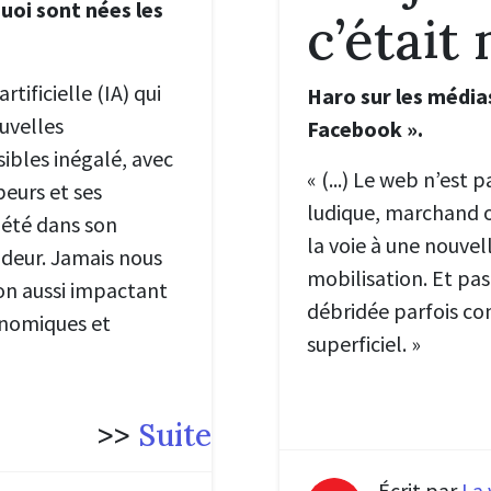
uoi sont nées les
c’était
rtificielle (IA) qui
Haro sur les média
uvelles
Facebook ».
ibles inégalé, avec
« (...)
Le web n’est p
peurs et ses
ludique, marchand o
ciété dans son
la voie à une nouve
deur. Jamais nous
mobilisation. Et pas
on aussi impactant
débridée parfois c
onomiques et
superficiel.
»
>>
Suite
Écrit par
La 