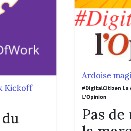
Ardoise mag
 Kickoff
#DigitalCitizen La
L'Opinion
Pas de 
e du
la mar