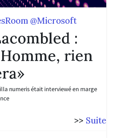
esRoom @Microsoft
Lacombled :
l'Homme, rien
era»
illa numeris était interviewé en marge
ence
>>
Suite