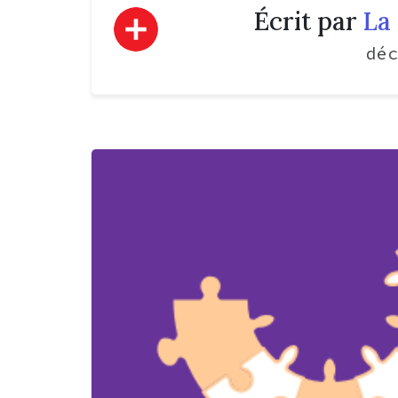
Écrit par
La 
déc