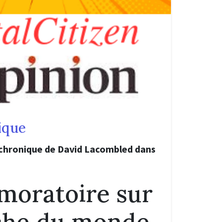
ique
 chronique de David Lacombled dans
moratoire sur
che du monde