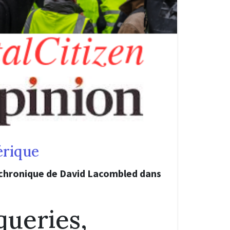
rique
 chronique de David Lacombled dans
queries,