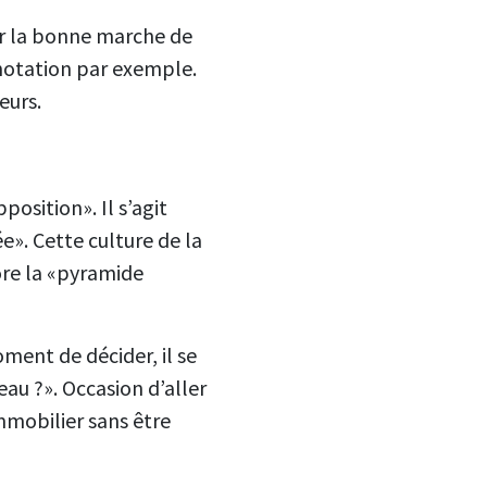
ur la bonne marche de
a notation par exemple.
eurs.
osition». Il s’agit
ée». Cette culture de la
ore la «pyramide
ment de décider, il se
eau ?». Occasion d’aller
mmobilier sans être