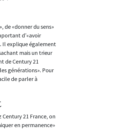
es», de «donner du sens»
important d’«avoir
e. Il explique également
 sachant mais un trieur
ent de Century 21
 les générations». Pour
acile de parler à
t
z Century 21 France, on
uniquer en permanence»