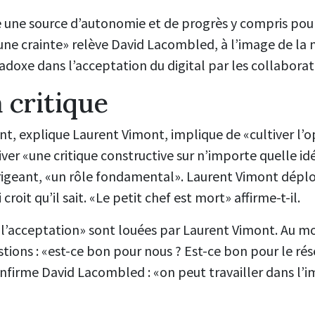
nte une source d’autonomie et de progrès y compris po
ssi une crainte» relève David Lacombled, à l’image de l
radoxe dans l’acceptation du digital par les collaborat
 critique
explique Laurent Vimont, implique de «cultiver l’opp
iver «une critique constructive sur n’importe quelle id
dirigeant, «un rôle fondamental». Laurent Vimont dépl
roit qu’il sait. «Le petit chef est mort» affirme-t-il.
t l’acceptation» sont louées par Laurent Vimont. Au mo
tions : «est-ce bon pour nous ? Est-ce bon pour le rés
firme David Lacombled : «on peut travailler dans l’i
»