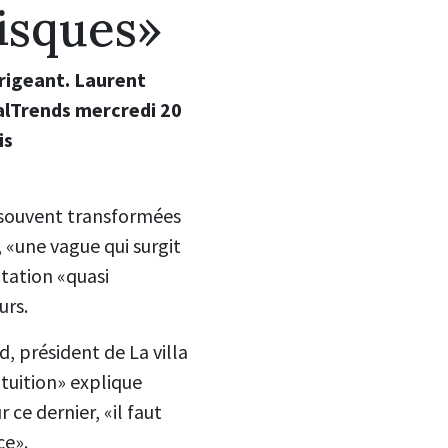
risques»
irigeant. Laurent
talTrends mercredi 20
is
p souvent transformées
l, «une vague qui surgit
ptation «quasi
urs.
, président de La villa
ntuition» explique
 ce dernier, «il faut
ce».