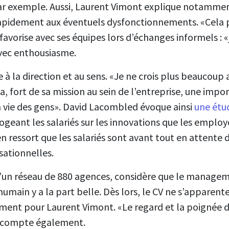
par exemple. Aussi, Laurent Vimont explique notammen
apidement aux éventuels dysfonctionnements. «Cela p
 favorise avec ses équipes lors d’échanges informels : 
avec enthousiasme.
 à la direction et au sens. «Je ne crois plus beauco
a, fort de sa mission au sein de l’entreprise, une impo
 vie des gens». David Lacombled évoque ainsi
une étu
rogeant les salariés sur les innovations que les emplo
 en ressort que les salariés sont avant tout en attente
sationnelles.
e d’un réseau de 880 agences, considère que le manage
humain y a la part belle. Dès lors, le CV ne s’apparent
tement pour Laurent Vimont. «Le regard et la poignée 
 compte également.