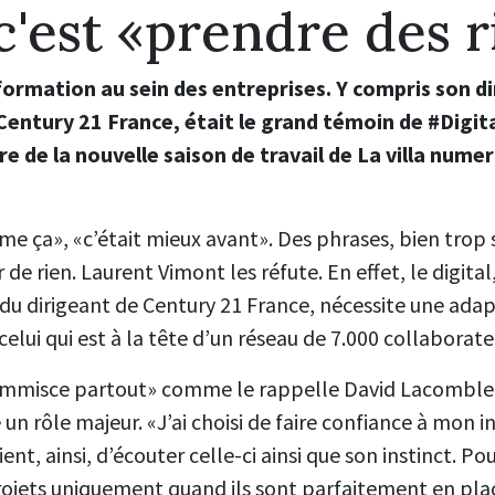
 c'est «prendre des 
formation au sein des entreprises. Y compris son d
Century 21 France, était le grand témoin de #Digi
 de la nouvelle saison de travail de La villa numer
me ça», «c’était mieux avant». Des phrases, bien tro
r de rien. Laurent Vimont les réfute. En effet, le digita
 du dirigeant de Century 21 France, nécessite une ada
lui qui est à la tête d’un réseau de 7.000 collaborate
s’immisce partout» comme le rappelle David Lacombled
e un rôle majeur. «J’ai choisi de faire confiance à mon i
nt, ainsi, d’écouter celle-ci ainsi que son instinct. Pour
rojets uniquement quand ils sont parfaitement en pla