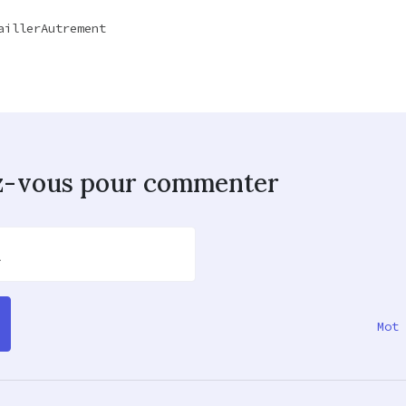
aillerAutrement
z-vous pour commenter
l
Mot 