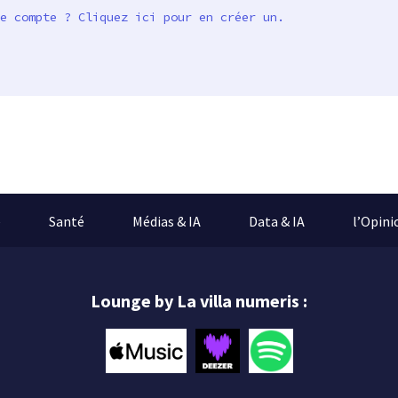
e compte ? Cliquez ici pour en créer un.
e
Santé
Médias & IA
Data & IA
l’Opini
Lounge by La villa numeris :