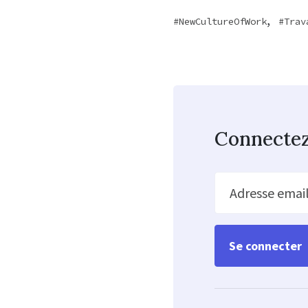
,
NewCultureOfWork
Trav
Connecte
Adresse emai