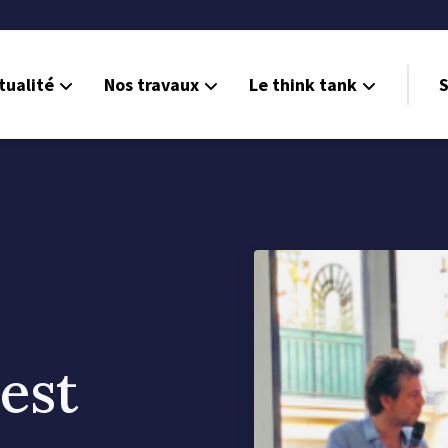
tualité
Nos travaux
Le think tank
S
 est