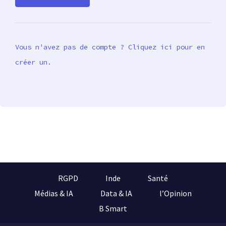
Vous n'avez pas de compte ? Cliquez ici pour en
créer un.
RGPD
Inde
Santé
Médias & IA
Data & IA
l’Opinion
B Smart