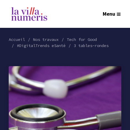
Menu
Accueil
Nos travaux
Tech for Good
#DigitalTrends eSanté
3 tables-rondes