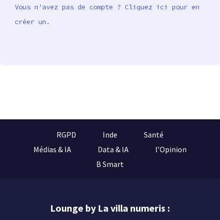
Vous n'avez pas de compte ? Cliquez ici pour en
créer un.
RGPD
Inde
Santé
Médias & IA
Data & IA
l’Opinion
B Smart
Lounge by La villa numeris :