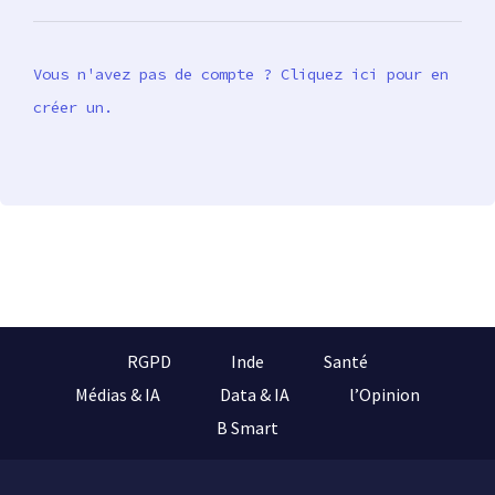
Vous n'avez pas de compte ? Cliquez ici pour en
créer un.
RGPD
Inde
Santé
Médias & IA
Data & IA
l’Opinion
B Smart