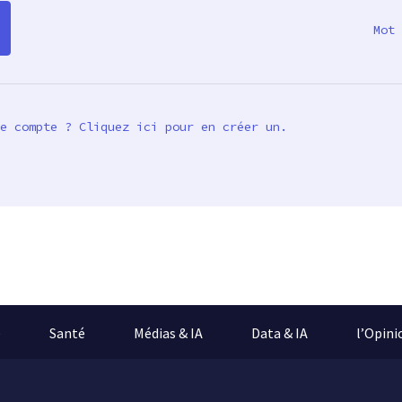
Mot 
e compte ? Cliquez ici pour en créer un.
e
Santé
Médias & IA
Data & IA
l’Opini