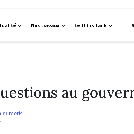
tualité
Nos travaux
Le think tank
S
uestions au gouve
la numeris
7