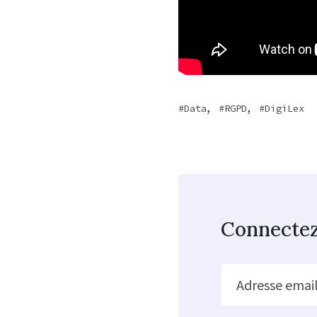
,
,
Data
RGPD
DigiLex
Connecte
Adresse emai