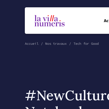
Ac
Accueil
Nos travaux
Tech for Good
#NewCultur