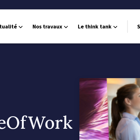
tualité
Nos travaux
Le think tank
S
eOfWork