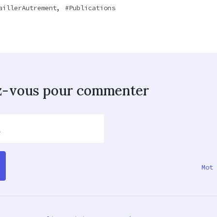
,
aillerAutrement
Publications
z-vous pour commenter
l
Mot 