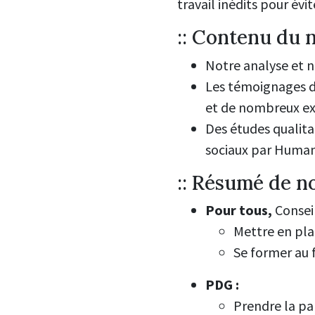
travail inédits pour év
:: Contenu du 
Notre analyse et n
Les témoignages de
et de nombreux e
Des études qualita
sociaux par Huma
:: Résumé de n
Pour tous
,
Conseil
Mettre en pla
Se former au f
PDG
:
Prendre la pa