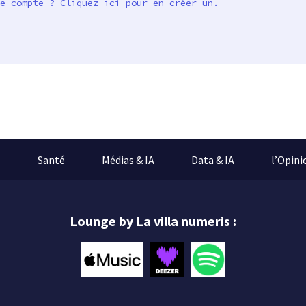
e compte ? Cliquez ici pour en créer un.
e
Santé
Médias & IA
Data & IA
l’Opini
Lounge by La villa numeris :