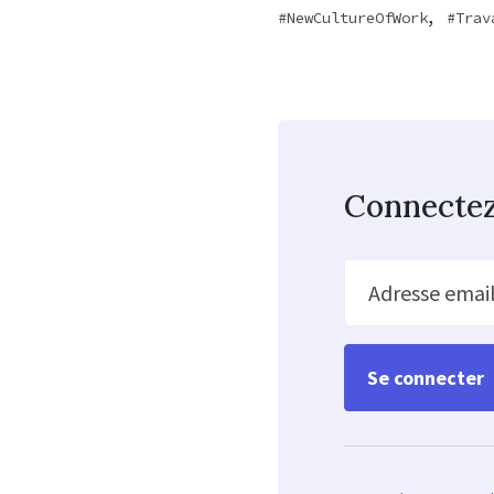
,
NewCultureOfWork
Trav
Connecte
Adresse emai