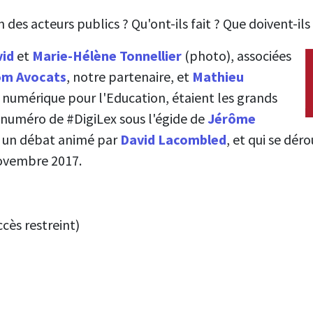
des acteurs publics ? Qu'ont-ils fait ? Que doivent-ils f
vid
et
Marie-Hélène Tonnellier
(photo), associées
om Avocats
, notre partenaire, et
Mathieu
u numérique pour l'Education, étaient les grands
numéro de #DigiLex sous l'égide de
Jérôme
s un débat animé par
David Lacombled
, et qui se déro
ovembre 2017.
ccès restreint)