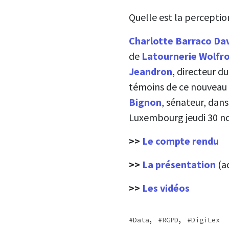
Quelle est la perception 
Charlotte Barraco Da
de
Latournerie Wolfr
Jeandron
, directeur d
témoins de ce nouveau 
Bignon
, sénateur, dan
Luxembourg jeudi 30 n
>>
Le compte rendu
>>
La présentation
(a
>>
Les vidéos
,
,
Data
RGPD
DigiLex