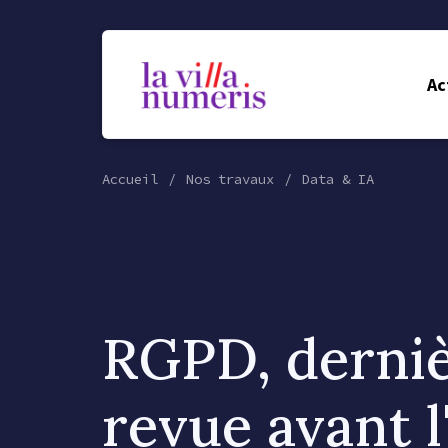
Ac
Accueil
Nos travaux
Data & IA
RGPD, derni
revue avant l