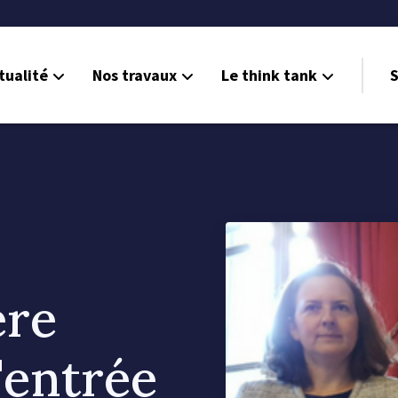
tualité
Nos travaux
Le think tank
S
ère
'entrée