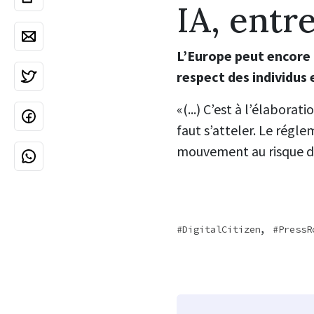
IA, entr
L’Europe peut encore 
respect des individus 
«(...) C’est à l’élabora
faut s’atteler. Le régl
mouvement au risque de
,
DigitalCitizen
PressR