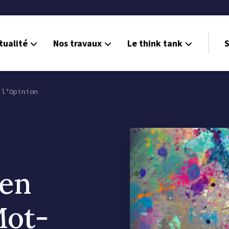
tualité
Nos travaux
Le think tank
S
l’Opinion
zen
Mot-