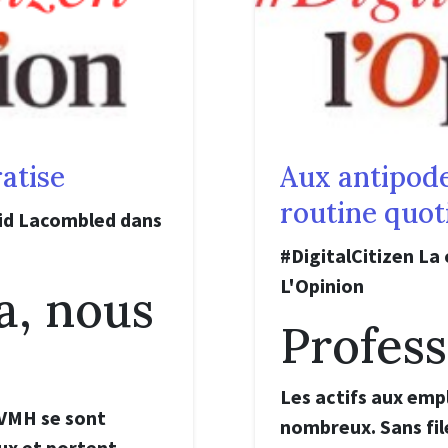
atise
Aux antipode
routine quot
vid Lacombled dans
#DigitalCitizen La
L'Opinion
fa, nous
Profes
e
Les actifs aux empl
LVMH se sont
nombreux. Sans fil
x et portent