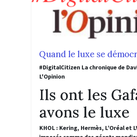
Quand le luxe se démocr
#DigitalCitizen La chronique de Da
L'Opinion
Ils ont les Ga
avons le lux
KHOL : Kering, Hermès, L’Oréal et 
imposés comme des géants mondiau