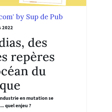
com' by Sup de Pub
s 2022
ias, des
s repères
océan du
que
industrie en mutation se
.. quel enjeu ?