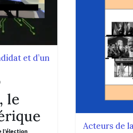
didat et d’un
n
, le
érique
Acteurs de l
 l’élection