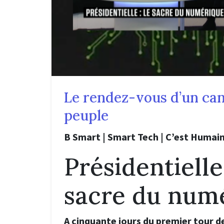
Le rendez-vous d’un can
peuple
B Smart | Smart Tech | C’est Humai
Présidentielle
sacre du num
A cinquante jours du premier tour de