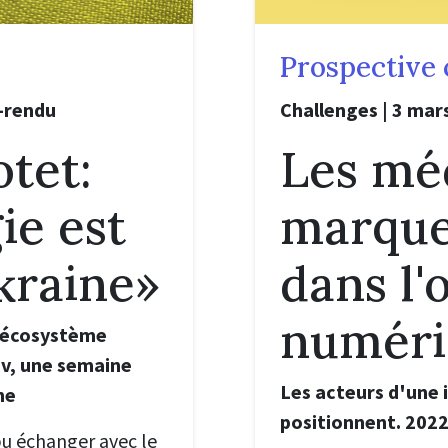
Prospective 
-rendu
Challenges | 3 mar
tet:
Les méd
ie est
marque
Ukraine»
dans l'
numéri
, écosystème
iv, une semaine
Les acteurs d'une 
ne
positionnent. 2022.
pu échanger avec le