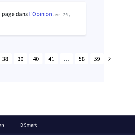
e page dans
l’Opinion
avr 26,
38
39
40
41
…
58
59
on
B Smart