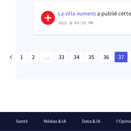
La villa numeris
a publié cett
2022 @ 05:53 PM
1
2
…
33
34
35
36
37
e
Santé
Médias & IA
Data & IA
l’Opini