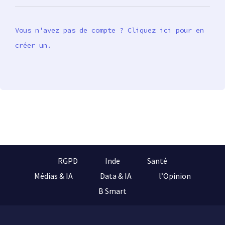
Vous n'avez pas de compte ? Cliquez ici pour en
créer un.
RGPD
Inde
Santé
Médias & IA
Data & IA
l’Opinion
B Smart