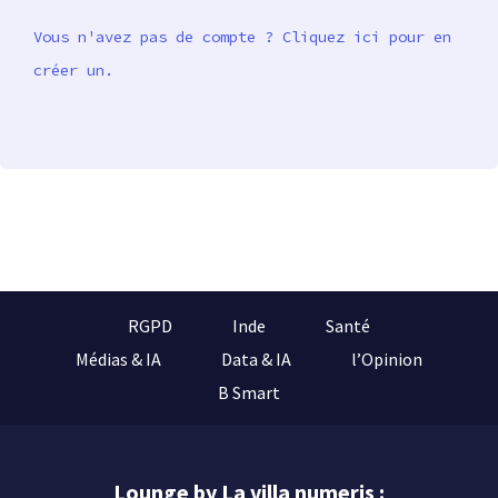
Vous n'avez pas de compte ? Cliquez ici pour en
créer un.
RGPD
Inde
Santé
Médias & IA
Data & IA
l’Opinion
B Smart
Lounge by La villa numeris :