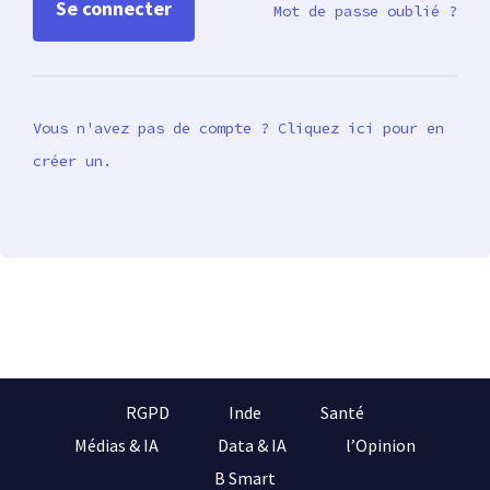
Mot de passe oublié ?
Vous n'avez pas de compte ? Cliquez ici pour en
créer un.
RGPD
Inde
Santé
Médias & IA
Data & IA
l’Opinion
B Smart