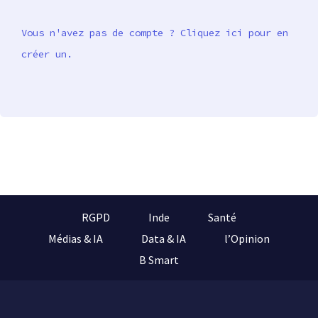
Vous n'avez pas de compte ? Cliquez ici pour en
créer un.
RGPD
Inde
Santé
Médias & IA
Data & IA
l’Opinion
B Smart