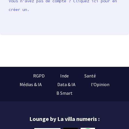
Vous n'avez pas de compte ? Cliquez ici pour en
créer un.
RGPD
Inde
Santé
Médias & IA
Data & IA
l’Opinion
B Smart
Lounge by La villa numeris :