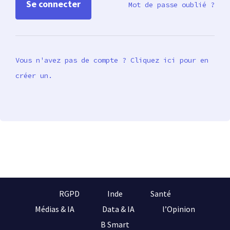
Mot de passe oublié ?
Vous n'avez pas de compte ? Cliquez ici pour en
créer un.
RGPD
Inde
Santé
Médias & IA
Data & IA
l’Opinion
B Smart