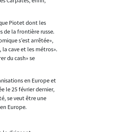
es Carpates, enfin,
que Piotet dont les
s de la frontière russe.
omique s’est arrêtée»,
, la cave et les métros».
er du cash» se
ganisations en Europe et
ée le 25 février dernier,
té, se veut être une
t en Europe.