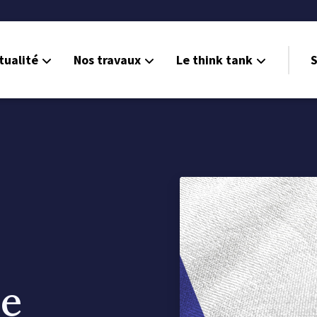
tualité
Nos travaux
Le think tank
S
ne