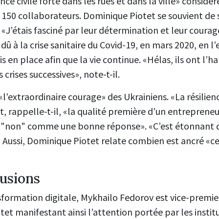
ance civile forte dans les rues et dans la ville» considèr
150 collaborateurs. Dominique Piotet se souvient de 
. «J’étais fasciné par leur détermination et leur coura
û à la crise sanitaire du Covid-19, en mars 2020, en l
s en place afin que la vie continue. «Hélas, ils ont l’h
 crises successives», note-t-il.
l’extraordinaire courage» des Ukrainiens. «La résilie
 rappelle-t-il, «la qualité première d’un entrepreneur».
 "non" comme une bonne réponse». «C’est étonnant qu
il. Aussi, Dominique Piotet relate combien est ancré «
rusions
sformation digitale, Mykhailo Fedorov est vice-premie
et manifestant ainsi l’attention portée par les institu