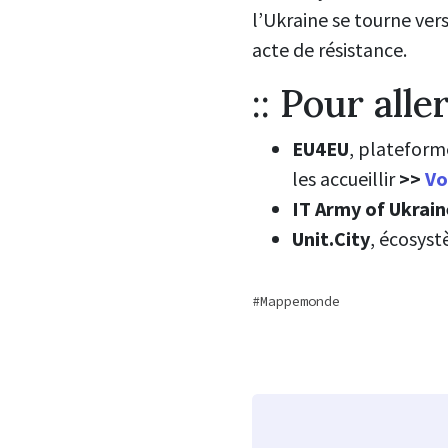
l’Ukraine se tourne ver
acte de résistance.
:: Pour aller
EU4EU
, plateform
les accueillir
>>
Vo
IT Army of Ukrai
Unit.City
, écosys
Mappemonde