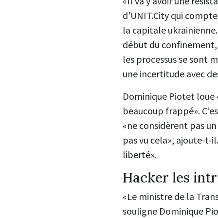
«Il va y avoir une résist
d’UNIT.City qui compte 
la capitale ukrainienne
début du confinement, d
les processus se sont mi
une incertitude avec des
Dominique Piotet loue «
beaucoup frappé». C’est,
«ne considèrent pas un
pas vu cela», ajoute-t-
liberté».
Hacker les int
«Le ministre de la Tran
souligne Dominique Piot