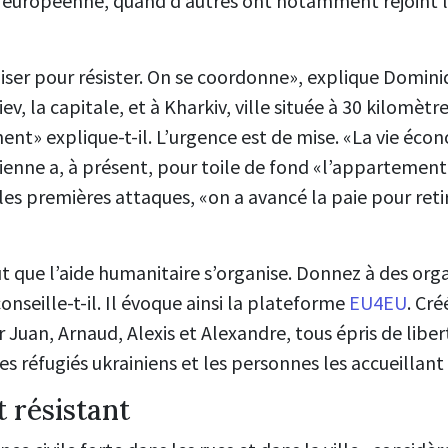
n européenne, quand d’autres ont notamment rejoint l
iser pour résister. On se coordonne», explique Domini
v, la capitale, et à Kharkiv, ville située à 30 kilomètre
nt» explique-t-il. L’urgence est de mise. «La vie écon
idienne a, à présent, pour toile de fond «l’appartement
s premières attaques, «on a avancé la paie pour retir
aut que l’aide humanitaire s’organise. Donnez à des or
nseille-t-il. Il évoque ainsi la plateforme
EU4EU
. Cré
 Juan, Arnaud, Alexis et Alexandre, tous épris de liber
es réfugiés ukrainiens et les personnes les accueillan
t résistant