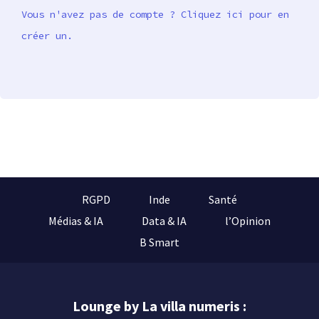
Vous n'avez pas de compte ? Cliquez ici pour en
créer un.
RGPD
Inde
Santé
Médias & IA
Data & IA
l’Opinion
B Smart
Lounge by La villa numeris :