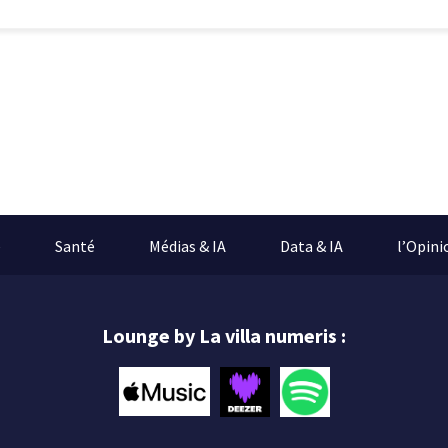
e
Santé
Médias & IA
Data & IA
l’Opini
Lounge by La villa numeris :