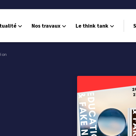
tualité
Nos travaux
Le think tank
S
ion