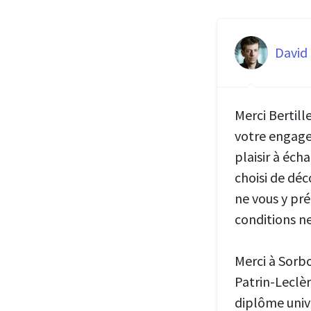
David
Merci Bertil
votre engage
plaisir à éch
choisi de déc
ne vous y pré
conditions n
Merci à Sorbo
Patrin-Leclèr
diplôme unive