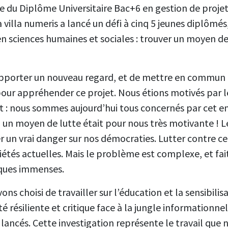
re du Diplôme Universitaire Bac+6 en gestion de proje
villa numeris a lancé un défi à cinq 5 jeunes diplômés,
 en sciences humaines et sociales : trouver un moyen de
’apporter un nouveau regard, et de mettre en commu
pour appréhender ce projet. Nous étions motivés par 
 : nous sommes aujourd’hui tous concernés par cet enj
 à un moyen de lutte était pour nous très motivante ! 
r un vrai danger sur nos démocraties. Lutter contre ce
ciétés actuelles. Mais le problème est complexe, et fai
iques immenses.
ons choisi de travailler sur l’éducation et la sensibili
é résiliente et critique face à la jungle informationnell
ancés. Cette investigation représente le travail que 