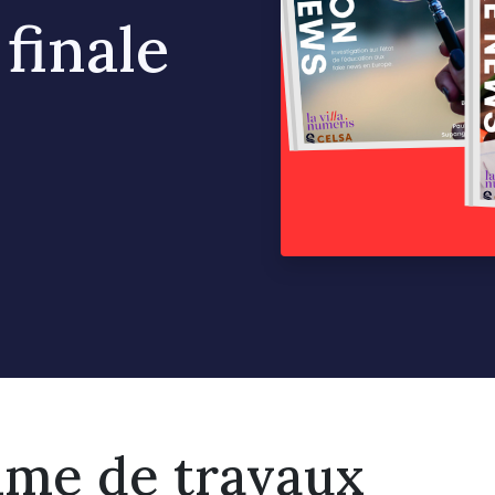
finale
me de travaux