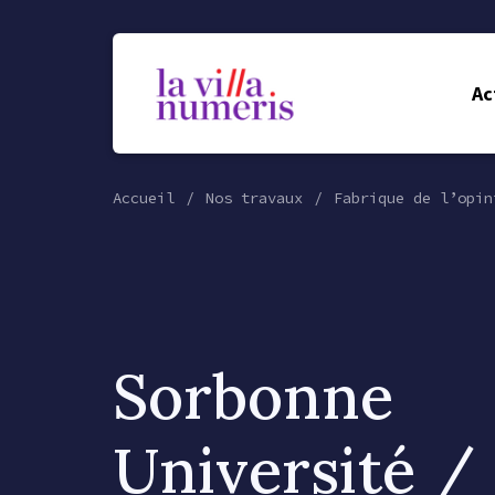
Ac
Accueil
Nos travaux
Fabrique de l’opin
Sorbonne
Université /