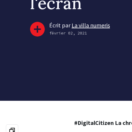
l'écran
Écrit par
La villa numeris
février 02, 2021
#DigitalCitizen L
a chr