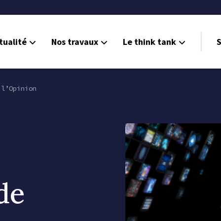
tualité
Nos travaux
Le think tank
S
l’Opinion
de