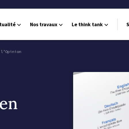
tualité
Nos travaux
Le think tank
S
l’Opinion
zen