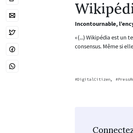
Wikipéd
Incontournable, l’ency
«(...) Wikipédia est un 
consensus. Même si elle
,
DigitalCitizen
PressR
Connecte