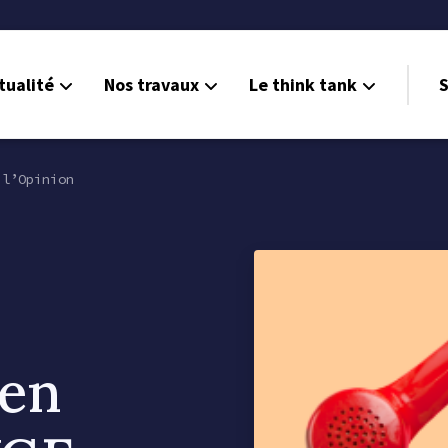
tualité
Nos travaux
Le think tank
S
l’Opinion
zen