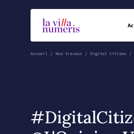
Ac
Accueil
Nos travaux
Digital Citizen
#DigitalCiti