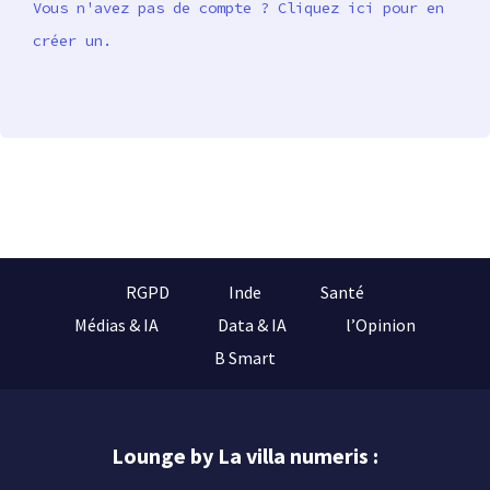
Vous n'avez pas de compte ? Cliquez ici pour en
créer un.
RGPD
Inde
Santé
Médias & IA
Data & IA
l’Opinion
B Smart
Lounge by La villa numeris :