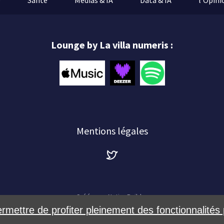
e
Santé
Médias & IA
Data & IA
l’Opini
Lounge by La villa numeris :
Mentions légales
Créé avec
NationBuilder
ermettre de profiter pleinement des fonctionnalités