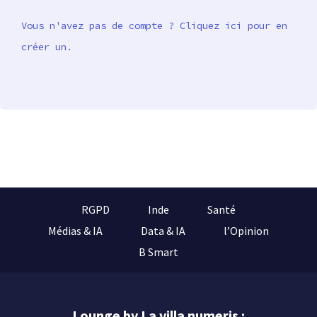
Vous n'avez pas de compte ? Cliquez ici pour en
créer un.
RGPD
Inde
Santé
Médias & IA
Data & IA
l’Opinion
B Smart
Lounge by La villa numeris :