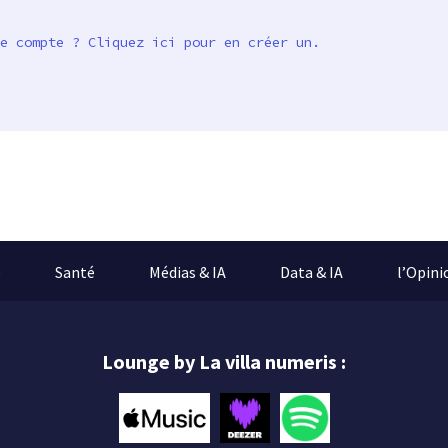
e compte ? Cliquez ici pour en créer un.
e
Santé
Médias & IA
Data & IA
l’Opini
Lounge by La villa numeris :