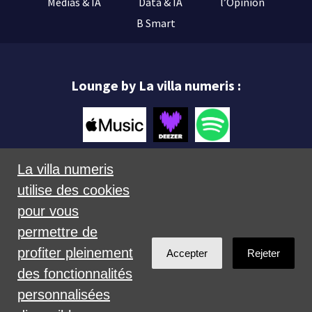
Médias & IA
Data & IA
l’Opinion
B Smart
Lounge by La villa numeris :
La villa numeris
utilise des cookies
Mentions légales
pour vous
permettre de
profiter pleinement
Accepter
Rejeter
des fonctionnalités
personnalisées
Créé avec
NationBuilder