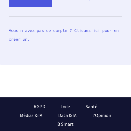
Vous n'avez pas de compte ? Cliquez ici pour en
créer un.
RGPD
Inde
Santé
Médias & IA
Data & IA
l’Opinion
B Smart