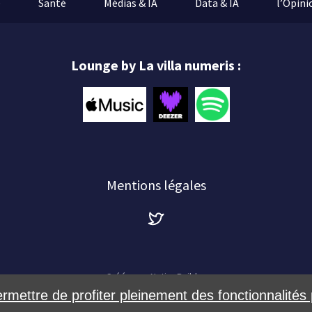
e
Santé
Médias & IA
Data & IA
l’Opini
Lounge by La villa numeris :
Mentions légales
Créé avec
NationBuilder
ermettre de profiter pleinement des fonctionnalités