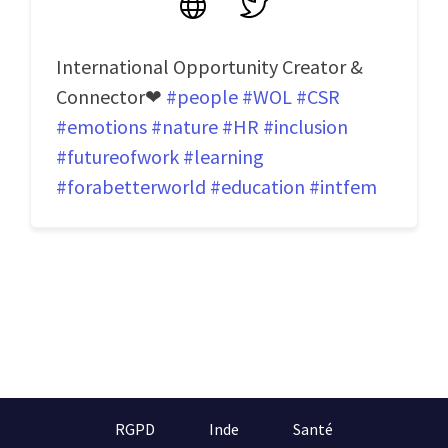
Site
Twitter
International Opportunity Creator &
Connector❤
#people
#WOL
#CSR
#emotions
#nature
#HR
#inclusion
#futureofwork
#learning
#forabetterworld
#education
#intfem
RGPD
Inde
Santé