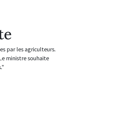
te
s par les agriculteurs.
 Le ministre souhaite
."