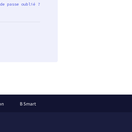
de passe oublié ?
on
B Smart