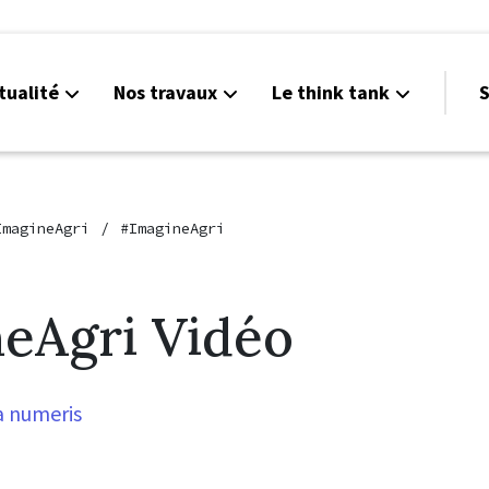
tualité
Nos travaux
Le think tank
S
ImagineAgri
#ImagineAgri
eAgri Vidéo
la numeris