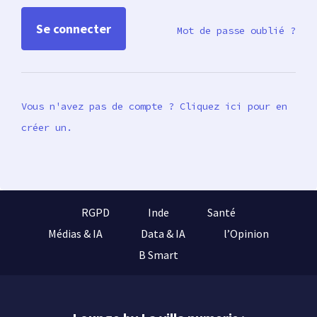
Mot de passe oublié ?
Vous n'avez pas de compte ? Cliquez ici pour en
créer un.
RGPD
Inde
Santé
Médias & IA
Data & IA
l’Opinion
B Smart