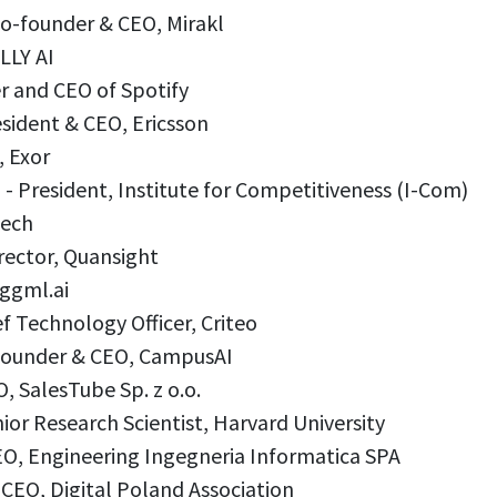
Co-founder & CEO, Mirakl
LLY AI
r and CEO of Spotify
sident & CEO, Ericsson
, Exor
- President, Institute for Competitiveness (I-Com)
Tech
rector, Quansight
 ggml.ai
ef Technology Officer, Criteo
- Founder & CEO, CampusAI
O, SalesTube Sp. z o.o.
nior Research Scientist, Harvard University
EO, Engineering Ingegneria Informatica SPA
CEO, Digital Poland Association