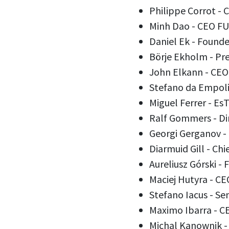
Philippe Corrot - 
Minh Dao - CEO FU
Daniel Ek - Founde
Börje Ekholm - Pre
John Elkann - CEO
Stefano da Empoli 
Miguel Ferrer - Es
Ralf Gommers - Di
Georgi Gerganov -
Diarmuid Gill - Chi
Aureliusz Górski 
Maciej Hutyra - CE
Stefano Iacus - Se
Maximo Ibarra - C
Michal Kanownik - 