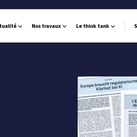
tualité
Nos travaux
Le think tank
S