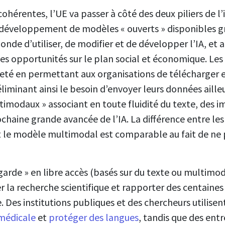
cohérentes, l’UE va passer à côté des deux piliers de l
 développement de modèles « ouverts » disponibles g
de d’utiliser, de modifier et de développer l’IA, et ai
es opportunités sur le plan social et économique. Le
eté en permettant aux organisations de télécharger e
 éliminant ainsi le besoin d’envoyer leurs données aill
imodaux » associant en toute fluidité du texte, des i
rochaine grande avancée de l’IA. La différence entre l
 le modèle multimodal est comparable au fait de ne 
garde » en libre accès (basés sur du texte ou multim
er la recherche scientifique et rapporter des centaines
Des institutions publiques et des chercheurs utilise
 médicale
et
protéger des langues
, tandis que des entr