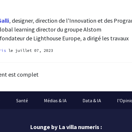
alli
, designer, direction de l'Innovation et des Prog
Global learning director du groupe Alstom
 fondateur de Lighthouse Europe, a dirigé les travaux
ris
le juillet 07, 2023
ent est complet
e
Santé
Médias & IA
Data & IA
l’Opini
Lounge by La villa numeris :