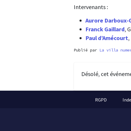
Intervenants :
Aurore Darboux-G
Franck Gaillard
, 
Paul d’Amécourt
,
Publié par
La villa nume
Désolé, cet événem
RGPD
Ind