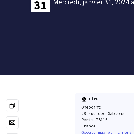
Mercredi, janvier 31, 2024 
31
Lieu
Onepoint
29 rue des Sablons
Paris 75116
France
Google map et itinérai