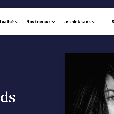
tualité
Nos travaux
Le think tank
S
nds