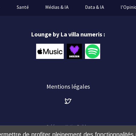
e
Santé
Médias & IA
Data & IA
l’Opini
Lounge by La villa numeris :
Mentions légales
Créé avec
NationBuilder
ermettre de profiter pleinement des fonctionnalités