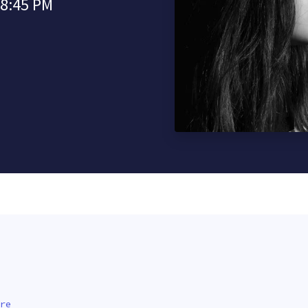
08:45 PM
re