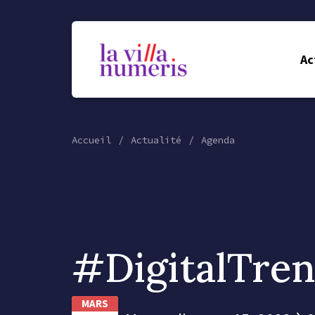
Ac
Accueil
Actualité
Agenda
#DigitalTre
MARS