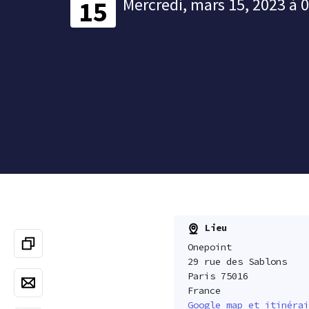
Mercredi, mars 15, 2023 à 
15
Lieu
Onepoint
29 rue des Sablons
Paris 75016
France
Google map et itinérai