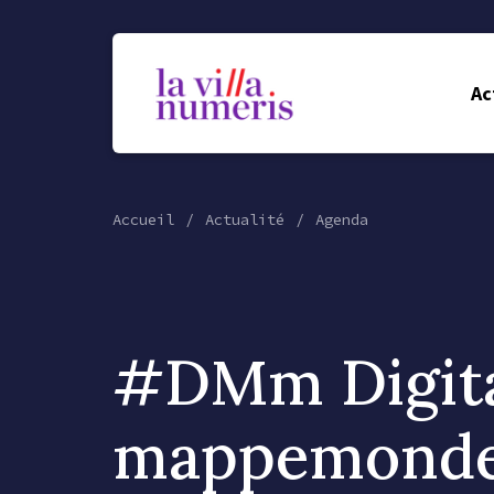
Ac
Accueil
Actualité
Agenda
#DMm Digit
mappemond