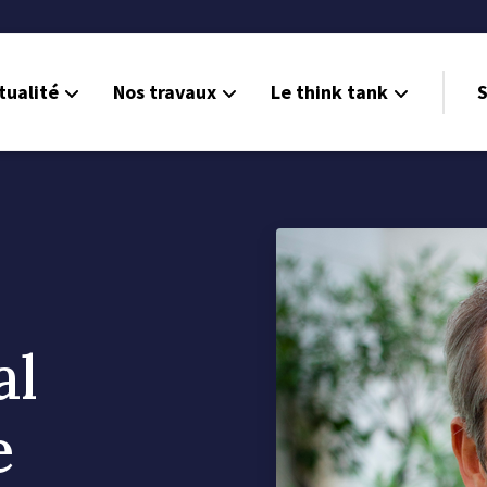
tualité
Nos travaux
Le think tank
S
al
e