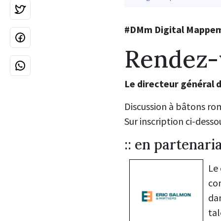
#DMm Digital Mappemo
Rendez-
Le directeur général 
Discussion à bâtons rom
Sur inscription ci-desso
:: en partenari
Le
con
dan
tal