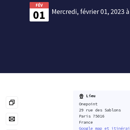
FÉV
Mercredi, février 01, 2023 
01
Lieu
Onepoint
29 rue des Sablons
Paris 75016
France
Google map et itinérai