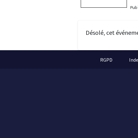
Pu
Désolé, cet événem
RGPD
Ind