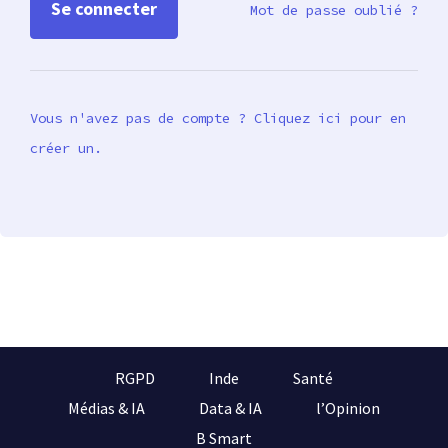
Mot de passe oublié ?
Vous n'avez pas de compte ? Cliquez ici pour en
créer un.
RGPD
Inde
Santé
Médias & IA
Data & IA
l’Opinion
B Smart