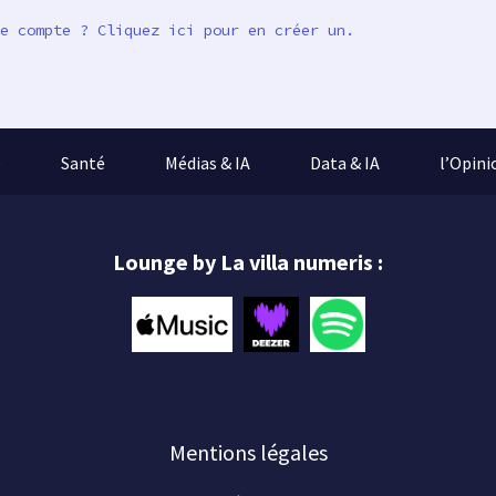
e compte ? Cliquez ici pour en créer un.
e
Santé
Médias & IA
Data & IA
l’Opini
Lounge by La villa numeris :
Mentions légales