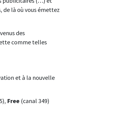
 publicitaires (…) et
s, de là où vous émettez
evenus des
jette comme telles
tion et à la nouvelle
5),
Free
(canal 349)