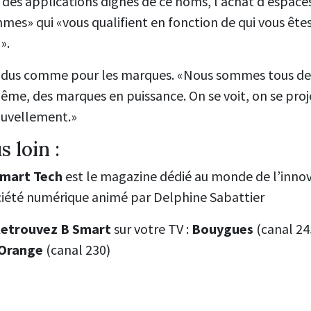
t des applications dignes de ce noms, l’achat d’espaces
thmes» qui «vous qualifient en fonction de qui vous ête
».
ividus comme pour les marques. «Nous sommes tous d
ême, des marques en puissance. On se voit, on se pro
ouvellement.»
s loin :
mart Tech
est le magazine dédié au monde de l’innova
ciété numérique animé par Delphine Sabattier
 Retrouvez B Smart
sur votre TV :
Bouygues
(canal 24
Orange
(canal 230)