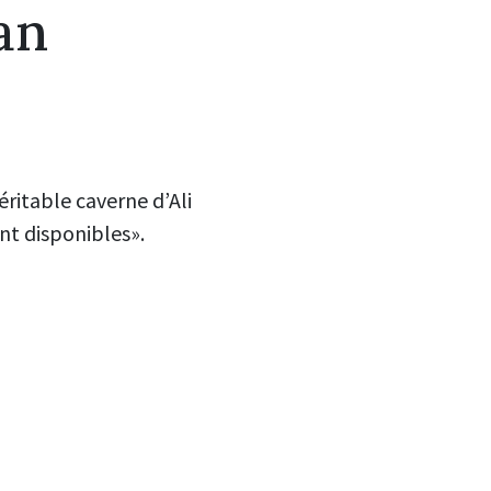
an
éritable caverne d’Ali
nt disponibles».