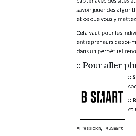
capter avec des sites e
savoir jouer des algori
et ce que vous y mettez
Cela vaut pour les ind
entrepreneurs de soi-m
dans un perpétuel ren
:: Pour aller plu
::
S
so
::
et
,
PressRoom
BSmart