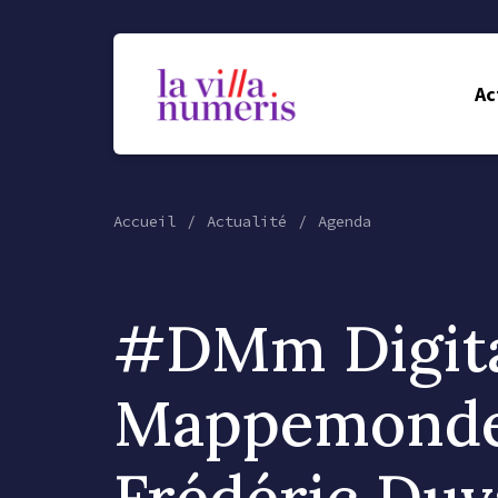
Ac
Accueil
Actualité
Agenda
#DMm Digit
Mappemonde
Frédéric Duv