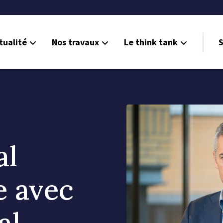
tualité
Nos travaux
Le think tank
S
al
 avec
al