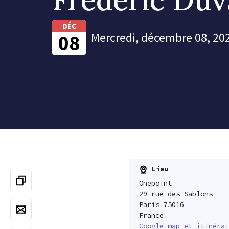
DÉC
Mercredi, décembre 08, 20
08
Lieu
Onepoint
29 rue des Sablons
Paris 75016
France
Google map et itinérai