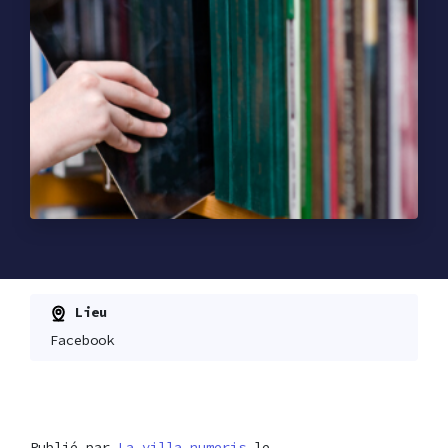
Lieu
Facebook
Publié par
La villa numeris
le ,