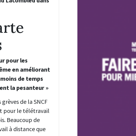
vid Lacombled dans
arte
s
ur pour les
même en améliorant
t moins de temps
ent la pesanteur »
les grèves de la SNCF
 pour le télétravail
ois. Beaucoup de
vail à distance que