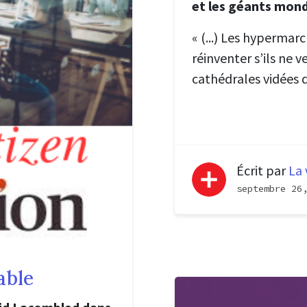
et les géants mond
« (...) Les hypermar
réinventer s’ils ne 
cathédrales vidées d
Écrit par
La 
septembre 26
able