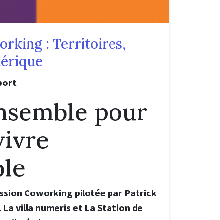
rking : Territoires,
mérique
port
ensemble pour
vivre
le
ission Coworking pilotée par Patrick
La villa numeris et La Station de