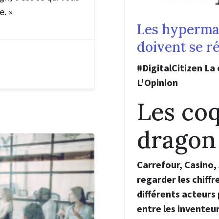
e. »
Les hyperma
doivent se r
#DigitalCitizen La
L'Opinion
Les coqs
dragon
Carrefour, Casino, A
regarder les chiffr
différents acteurs
entre les inventeu