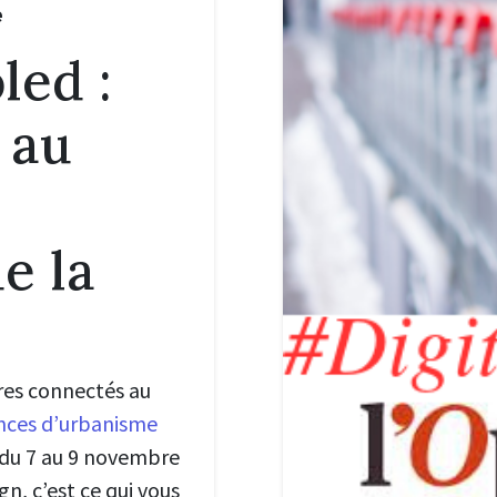
e
led :
 au
de la
ires connectés au
nces d’urbanisme
e du 7 au 9 novembre
n, c’est ce qui vous