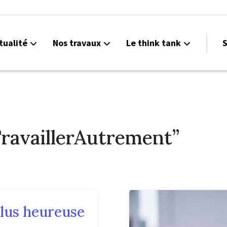
tualité
Nos travaux
Le think tank
S
TravaillerAutrement”
plus heureuse